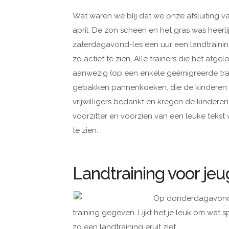
Wat waren we blij dat we onze afsluiting 
april. De zon scheen en het gras was hee
zaterdagavond-les een uur een landtraini
zo actief te zien. Alle trainers die het a
aanwezig (op een enkele geëmigreerde tra
gebakken pannenkoeken, die de kinderen v
vrijwilligers bedankt en kregen de kinde
voorzitter en voorzien van een leuke tekst 
te zien.
Landtraining voor jeu
Op donderdagavond v
training gegeven. Lijkt het je leuk om wa
zo een landtraining eruit ziet.