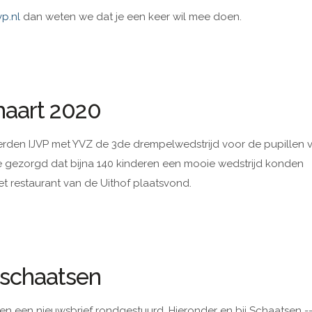
vp.nl
dan weten we dat je een keer wil mee doen.
maart 2020
erden IJVP met YVZ de 3de drempelwedstrijd voor de pupillen 
 we gezorgd dat bijna 140 kinderen een mooie wedstrijd konden
 het restaurant van de Uithof plaatsvond.
dschaatsen
tsen een nieuwsbrief rondgestuurd. Hieronder en bij Schaatsen -