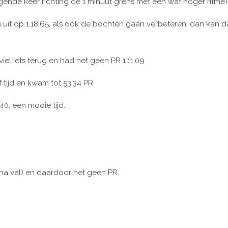
olgende keer richting de 1 minuut grens met een wat hoger ritme)
uit op 1.18.65, als ook de bochten gaan verbeteren, dan kan d
el iets terug en had net geen PR 1.11.09
 tijd en kwam tot 53.34 PR
40, een mooie tijd.
jna val) en daardoor net geen PR.