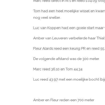
Marc reed direct in rit 1 en reed 1.04.09 (v
Tom had een heel moeilijke wissel en kwam 
nog veel sneller.
Luc van Koppen had een goeie start maar vi
Amber van Leuveren verbeterde haar Thialf
Fleur Alards reed een keurig PR en reed 55.
De volgende afstand was de 300 meter.
Marc reed 36.10 en Tom 44.34
Luc reed 43.97 met een moeilijke bocht (bi
Amber en Fleur reden een 700 meter